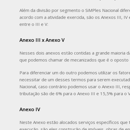
Além da divisão por segmento o SiMPles Nacional difer
acordo com a atividade exercida, são os Anexos III, I
entre o III e V:
Anexo III x Anexo V
Nesses dois anexos estão contidas a grande maioria da
que podemos chamar de mecanizados que é o oposto 
Para diferenciar um do outro podemos utilizar os fatores
necessitar de um desses termos para serem executado
Nacional, caso contrário podemos usar o Anexo III, respe
tributação são de 6% para o Anexo III e 15,5% para o V
Anexo IV
Neste Anexo estão alocados serviços específicos que 
execução, são eles construção de imóveis, obras de en