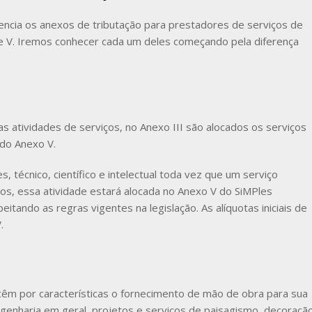
encia os anexos de tributação para prestadores de serviços de
V e V. Iremos conhecer cada um deles começando pela diferença
s atividades de serviços, no Anexo III são alocados os serviços
do Anexo V.
, técnico, científico e intelectual toda vez que um serviço
s, essa atividade estará alocada no Anexo V do SiMPles
itando as regras vigentes na legislação. As alíquotas iniciais de
.
têm por características o fornecimento de mão de obra para sua
genharia em geral, projetos e serviços de paisagismo, decoraçã