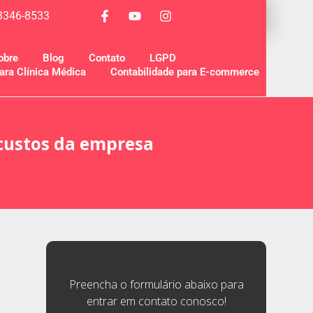
 3346-8533
obre
Blog
Contato
LGPD
ara Clínica Médica
Contabilidade para E-commerce
 custos da empresa
Preencha o formulário abaixo para
entrar em contato conosco!